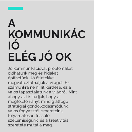
A
KOMMUNIKÁC
IÓ
ELÉG JÓ OK
Jó kommunikációval problémákat
oldhatunk meg és hidakat
építhetünk. Jó ötletekkel
megváltoztathatjuk a világot. Ez
számunkra nem hit kérdése, ez a
valós tapasztalatunk a világról. Mint
ahogy azt is tudjuk, hogy a
megfelelő irányt mindig átfogó
stratégiai gondolkodásmódunk,
valós fogyasztói ismereteink,
folyamatosan frissülő
szellemiségünk, és a kreativitás
szeretete mutatja meg.