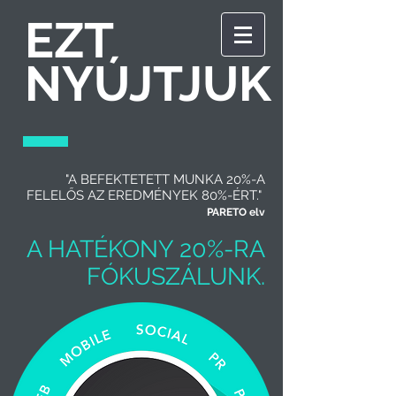
EZT
NYÚJTJUK
"A BEFEKTETETT MUNKA 20%-A
FELELŐS AZ EREDMÉNYEK 80%-ÉRT."
PARETO elv
A HATÉKONY 20%-RA
FÓKUSZÁLUNK.