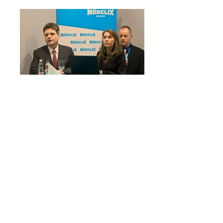
Möbelix áruháznyitás
PR és kreatív tervezési, gyártási
feladatok
Rendezvényszervezés
VISSZA